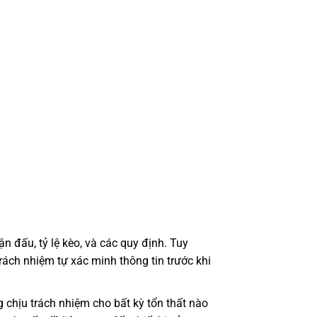
 đấu, tỷ lệ kèo, và các quy định. Tuy
trách nhiệm tự xác minh thông tin trước khi
 chịu trách nhiệm cho bất kỳ tổn thất nào