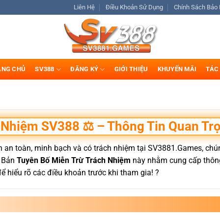
Liên Hệ
Điều Khoản Sử Dụng
Chính Sách Bảo
ANG CHỦ
SV388
ĐĂNG KÝ
GIỚI THIỆU
KHUYẾN MÃI
TÁC
h Nhiệm SV388 ⚖️ – Thông Tin Quan T
n an toàn, minh bạch và có trách nhiệm tại SV3881.Games, chún
. Bản
Tuyên Bố Miễn Trừ Trách Nhiệm
này nhằm cung cấp thông 
để hiểu rõ các điều khoản trước khi tham gia! ?