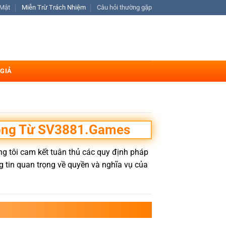
 Mật
Miễn Trừ Trách Nhiệm
Câu hỏi thường gặp
 GIẢ
rọng Từ SV3881.Games
g tôi cam kết tuân thủ các quy định pháp
tin quan trọng về quyền và nghĩa vụ của