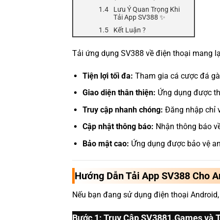
Lưu Ý Quan Trọng Khi
Tải App SV388 ✨
Kết Luận ?
Tải ứng dụng SV388 về điện thoại mang lại 
Tiện lợi tối đa:
Tham gia cá cược đá gà tr
Giao diện thân thiện:
Ứng dụng được thi
Truy cập nhanh chóng:
Đăng nhập chỉ v
Cập nhật thông báo:
Nhận thông báo về 
Bảo mật cao:
Ứng dụng được bảo vệ an 
Hướng Dẫn Tải App SV388 Cho An
Nếu bạn đang sử dụng điện thoại Android,
Bước 1: Truy Cập SV3881.Games và T