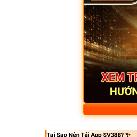
Tại Sao Nên Tải App SV388? ✨