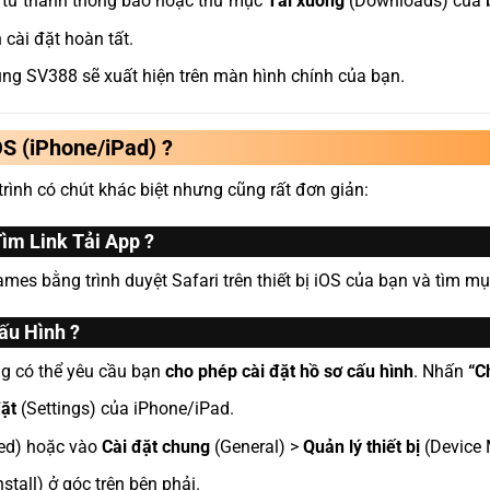
ề từ thanh thông báo hoặc thư mục
Tải xuống
(Downloads) của 
h cài đặt hoàn tất.
ụng SV388 sẽ xuất hiện trên màn hình chính của bạn.
S (iPhone/iPad) ?
trình có chút khác biệt nhưng cũng rất đơn giản:
ìm Link Tải App ?
es bằng trình duyệt Safari trên thiết bị iOS của bạn và tìm m
ấu Hình ?
ng có thể yêu cầu bạn
cho phép cài đặt hồ sơ cấu hình
. Nhấn
“C
đặt
(Settings) của iPhone/iPad.
ed) hoặc vào
Cài đặt chung
(General) >
Quản lý thiết bị
(Device
nstall) ở góc trên bên phải.