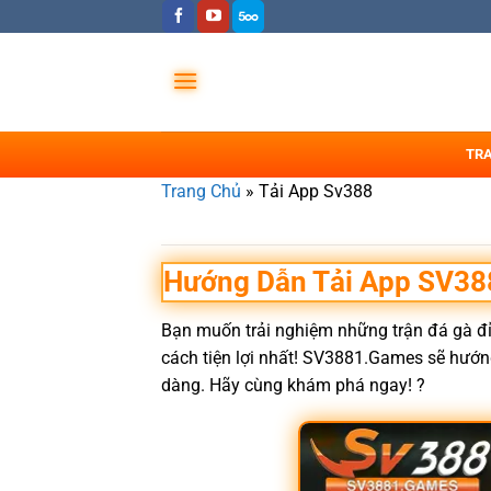
Bỏ
qua
nội
dung
TR
Trang Chủ
»
Tải App Sv388
Hướng Dẫn Tải App SV388
Bạn muốn trải nghiệm những trận đá gà đỉ
cách tiện lợi nhất! SV3881.Games sẽ hướn
dàng. Hãy cùng khám phá ngay! ?