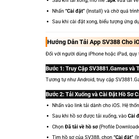
Sau khi tải xong, mở file
.apk
vừa tải v
Nhấn
“Cài đặt”
(Install) và chờ quá trìn
Sau khi cài đặt xong, biểu tượng ứng d
Hướng Dẫn Tải App SV388 Cho iO
Đối với người dùng iPhone hoặc iPad, quy 
Bước 1: Truy Cập SV3881.Games và T
Tương tự như Android, truy cập SV3881.Gam
Bước 2: Tải Xuống và Cài Đặt Hồ Sơ C
Nhấn vào link tải dành cho iOS. Hệ thố
Sau khi hồ sơ được tải xuống, vào
Cài 
Chọn
Đã tải về hồ sơ
(Profile Download
Tìm hồ sơ của SV388, chọn
“Cài đặt”
(I