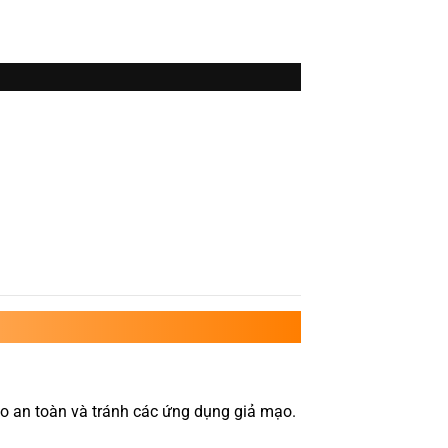
 an toàn và tránh các ứng dụng giả mạo.