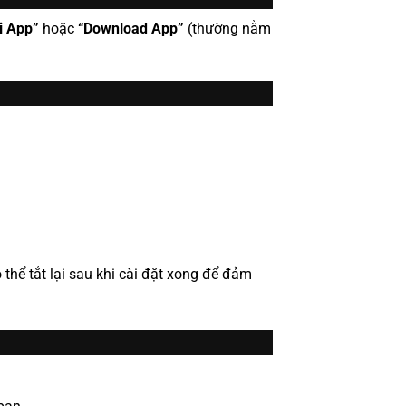
i App”
hoặc
“Download App”
(thường nằm
thể tắt lại sau khi cài đặt xong để đảm