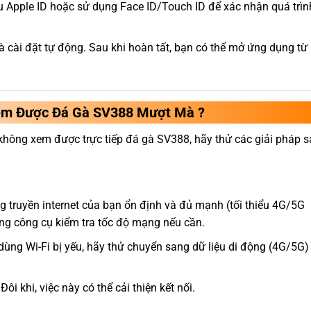
 Apple ID hoặc sử dụng Face ID/Touch ID để xác nhận quá trìn
 cài đặt tự động. Sau khi hoàn tất, bạn có thể mở ứng dụng từ
Xem Được Đá Gà SV388 Mượt Mà ?️
 không xem được trực tiếp đá gà SV388, hãy thử các giải pháp s
truyền internet của bạn ổn định và đủ mạnh (tối thiểu 4G/5G
ụng công cụ kiểm tra tốc độ mạng nếu cần.
ùng Wi-Fi bị yếu, hãy thử chuyển sang dữ liệu di động (4G/5G)
Đôi khi, việc này có thể cải thiện kết nối.