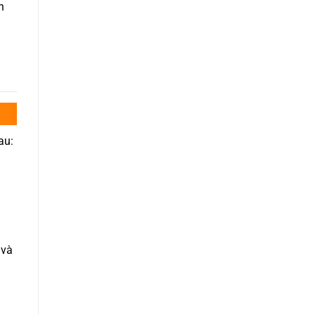
h
au:
 và