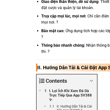
Giao diện thân thiện, dễ sử dụng:
Thiết 
đặt cược và quản lý tài khoản.
Truy cập mọi lúc, mọi nơi:
Chỉ cần điện 
mọi nơi. ?
Bảo mật cao:
Ứng dụng tích hợp các lớp
?
Thông báo nhanh chóng:
Nhận thông bá
thì. ?
II. Hướng Dẫn Tải & Cài Đặt App
Contents
I. Lợi Ích Khi Xem Đá Gà
Trực Tiếp Qua App SV388
✨
II. Hướng Dẫn Tải & Cài