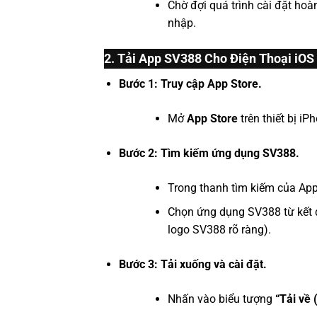
Chờ đợi quá trình cài đặt hoà
nhập.
2. Tải App SV388 Cho Điện Thoại iOS
Bước 1: Truy cập App Store.
Mở
App Store
trên thiết bị i
Bước 2: Tìm kiếm ứng dụng SV388.
Trong thanh tìm kiếm của App
Chọn ứng dụng SV388 từ kết q
logo SV388 rõ ràng).
Bước 3: Tải xuống và cài đặt.
Nhấn vào biểu tượng
“Tải về