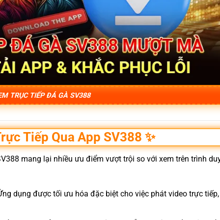
EM TRỤC TIẾP ĐÁ GÀ SV388
 Trực Tiếp Qua App SV388 ✨
388 mang lại nhiều ưu điểm vượt trội so với xem trên trình du
ng dụng được tối ưu hóa đặc biệt cho việc phát video trực tiếp,