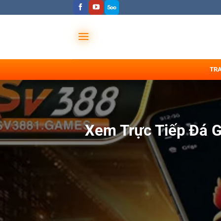
Bỏ
qua
nội
dung
TR
Xem Trực Tiếp Đá 