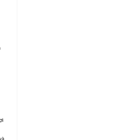
n
ợi
và