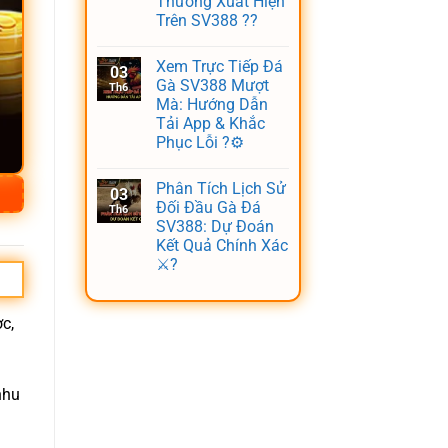
Thường Xuất Hiện
Trên SV388 ?️?
Xem Trực Tiếp Đá
03
Gà SV388 Mượt
Th6
Mà: Hướng Dẫn
Tải App & Khắc
Phục Lỗi ?⚙️
Phân Tích Lịch Sử
03
Đối Đầu Gà Đá
Th6
SV388: Dự Đoán
Kết Quả Chính Xác
⚔️?
c,
nhu