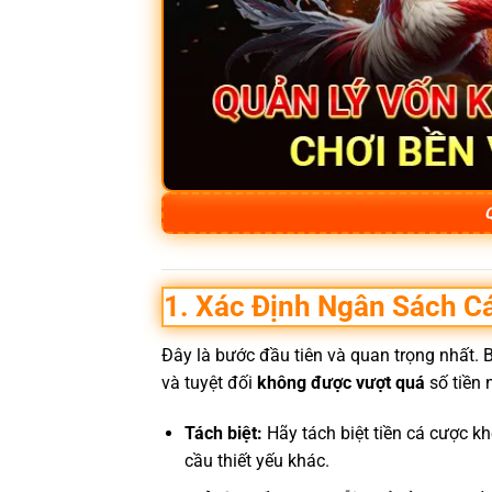
1. Xác Định Ngân Sách Cá
Đây là bước đầu tiên và quan trọng nhất. 
và tuyệt đối
không được vượt quá
số tiền 
Tách biệt:
Hãy tách biệt tiền cá cược khỏ
cầu thiết yếu khác.